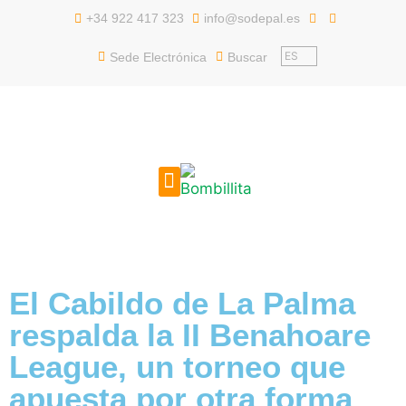
contenido
+34 922 417 323
info@sodepal.es
ES
Sede Electrónica
Buscar
EMPLEO PÚBLICO
El Cabildo de La Palma
respalda la II Benahoare
League, un torneo que
apuesta por otra forma