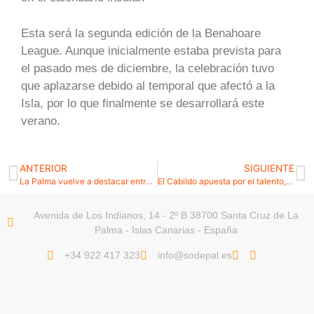
Esta será la segunda edición de la Benahoare
League. Aunque inicialmente estaba prevista para
el pasado mes de diciembre, la celebración tuvo
que aplazarse debido al temporal que afectó a la
Isla, por lo que finalmente se desarrollará este
verano.
ANTERIOR
SIGUIENTE
La Palma vuelve a destacar entre las mejores localizaciones del mundo con la nominación de Pluribus a los LMGI Awards
El Cabildo apuesta por el talento, el emprendimiento y la innovación con la nueva edición del Talent Camp
Avenida de Los Indianos, 14 - 2º B 38700 Santa Cruz de La
Palma - Islas Canarias - España
+34 922 417 323
info@sodepal.es