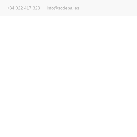
contenido
+34 922 417 323
info@sodepal.es