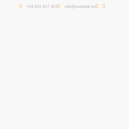
+34 922 417 323
info@sodepal.es