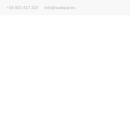
contenido
+34 922 417 323
info@sodepal.es