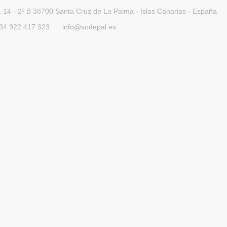
 14 - 2º B 38700 Santa Cruz de La Palma - Islas Canarias - España
34 922 417 323
info@sodepal.es