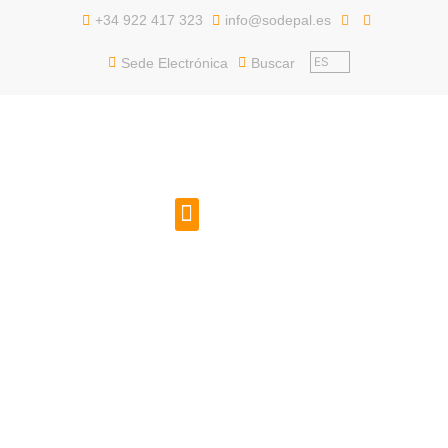
contenido
+34 922 417 323
info@sodepal.es
ES
Sede Electrónica
Buscar
EMPLEO PÚBLICO