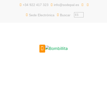
contenido
+34 922 417 323
info@sodepal.es
ES
Sede Electrónica
Buscar
EMPLEO PÚBLICO