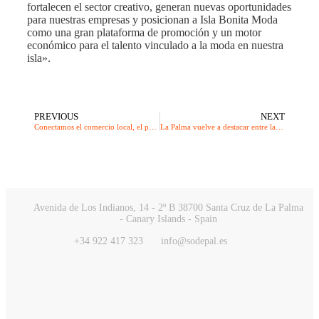
fortalecen el sector creativo, generan nuevas oportunidades
para nuestras empresas y posicionan a Isla Bonita Moda
como una gran plataforma de promoción y un motor
económico para el talento vinculado a la moda en nuestra
isla».
PREVIOUS
NEXT
Conectamos el comercio local, el producto de kilómetro cero y el patrimonio insular
La Palma vuelve a destacar entre las mejores localizaciones del mundo con la nominación de Pluribus a los LMGI Awards
Avenida de Los Indianos, 14 - 2º B 38700 Santa Cruz de La Palma
- Canary Islands - Spain
+34 922 417 323
info@sodepal.es