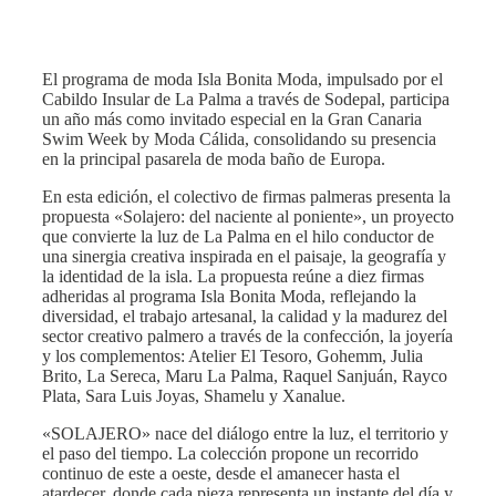
El programa de moda Isla Bonita Moda, impulsado por el
Cabildo Insular de La Palma a través de Sodepal, participa
un año más como invitado especial en la Gran Canaria
Swim Week by Moda Cálida, consolidando su presencia
en la principal pasarela de moda baño de Europa.
En esta edición, el colectivo de firmas palmeras presenta la
propuesta «Solajero: del naciente al poniente», un proyecto
que convierte la luz de La Palma en el hilo conductor de
una sinergia creativa inspirada en el paisaje, la geografía y
la identidad de la isla. La propuesta reúne a diez firmas
adheridas al programa Isla Bonita Moda, reflejando la
diversidad, el trabajo artesanal, la calidad y la madurez del
sector creativo palmero a través de la confección, la joyería
y los complementos: Atelier El Tesoro, Gohemm, Julia
Brito, La Sereca, Maru La Palma, Raquel Sanjuán, Rayco
Plata, Sara Luis Joyas, Shamelu y Xanalue.
«SOLAJERO» nace del diálogo entre la luz, el territorio y
el paso del tiempo. La colección propone un recorrido
continuo de este a oeste, desde el amanecer hasta el
atardecer, donde cada pieza representa un instante del día y